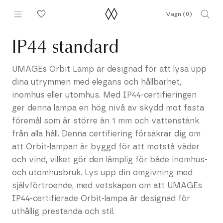
Hoppa
Vagn (
0
)
till
innehållet
IP44 standard
UMAGEs Orbit Lamp är designad för att lysa upp
dina utrymmen med elegans och hållbarhet,
inomhus eller utomhus. Med IP44-certifieringen
ger denna lampa en hög nivå av skydd mot fasta
föremål som är större än 1 mm och vattenstänk
från alla håll. Denna certifiering försäkrar dig om
att Orbit-lampan är byggd för att motstå väder
och vind, vilket gör den lämplig för både inomhus-
och utomhusbruk. Lys upp din omgivning med
självförtroende, med vetskapen om att UMAGEs
IP44-certifierade Orbit-lampa är designad för
uthållig prestanda och stil.