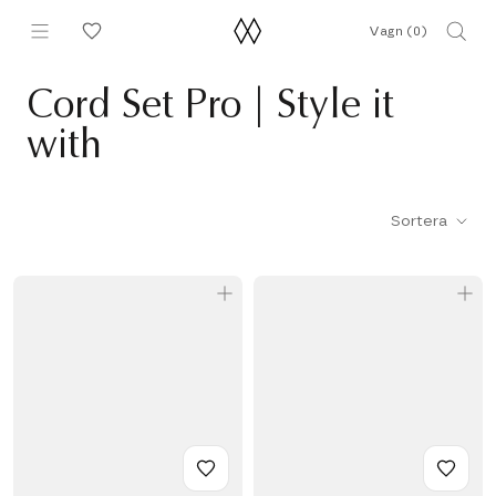
Hoppa
Vagn (
0
)
till
innehållet
Cord Set Pro | Style it
with
Sortera