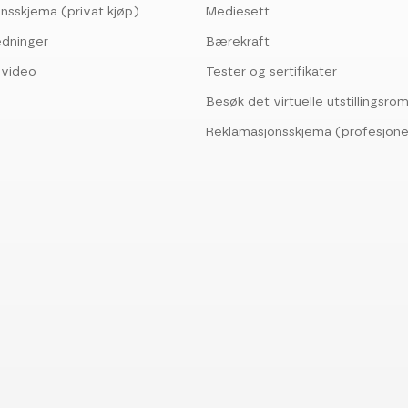
nsskjema (privat kjøp)
Mediesett
edninger
Bærekraft
svideo
Tester og sertifikater
Besøk det virtuelle utstillingsr
Reklamasjonsskjema (profesjone