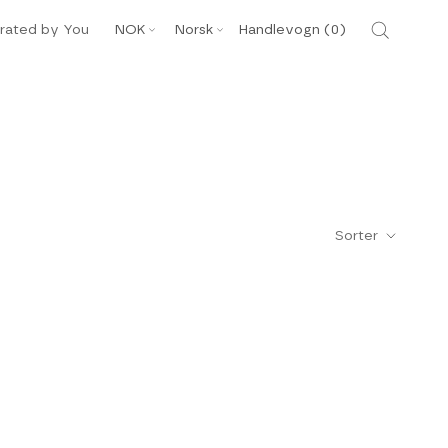
Valuta
Språk
rated by You
NOK
Norsk
Handlevogn (
0
)
Sorter