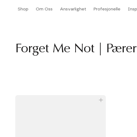
Hopp
Shop
Om Oss
Ansvarlighet
Profesjonelle
Insp
til
Shop
Om Oss
Ansvarlighet
Insp
innhold
Forget Me Not | Pærer