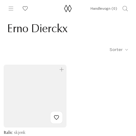
Hopp
Handlevogn (
0
)
til
innhold
Erno Dierckx
Sorter
Italic
skjenk