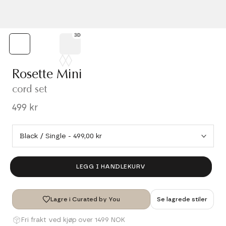
Rosette Mini
cord set
499 kr
LEGG I HANDLEKURV
Lagre i Curated by You
Se lagrede stiler
Fri frakt ved kjøp over 1499 NOK