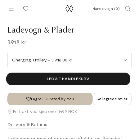
Hopp
Handlevogn (
0
)
til
innhold
Ladevogn & Plader
3.918 kr
LEGG I HANDLEKURV
Lagre i Curated by You
Se lagrede stiler
Fri frakt ved kjøp over 1499 NOK
Delivery & Returns