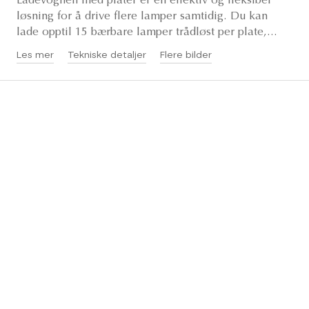
Ladevognen med plater er en effektiv og fleksibel
løsning for å drive flere lamper samtidig. Du kan
lade opptil 15 bærbare lamper trådløst per plate,...
Les mer
Tekniske detaljer
Flere bilder