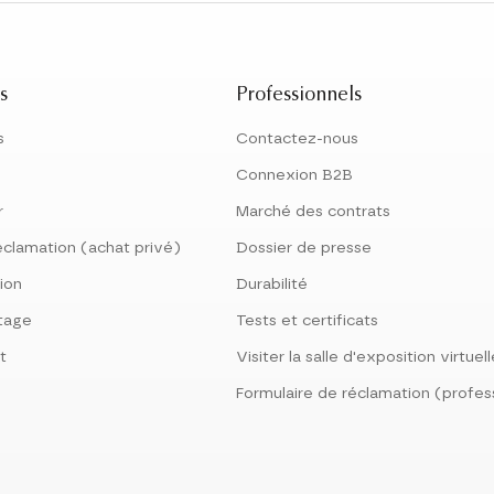
s
Professionnels
s
Contactez-nous
Connexion B2B
r
Marché des contrats
éclamation (achat privé)
Dossier de presse
tion
Durabilité
tage
Tests et certificats
t
Visiter la salle d'exposition virtuel
Formulaire de réclamation (profes