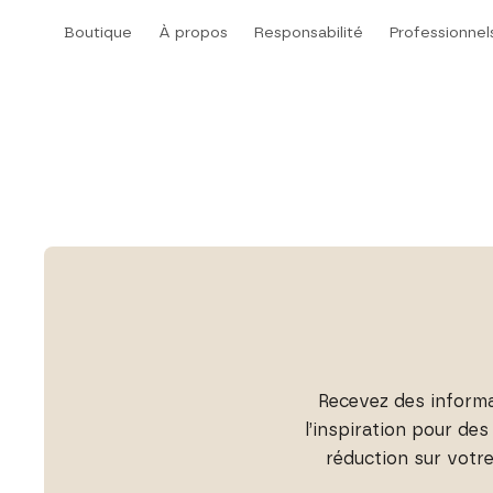
Aller
Boutique
À propos
Responsabilité
Professionnel
au
Boutique
À propos
Responsabilité
contenu
Recevez des informat
l’inspiration pour de
réduction sur votr