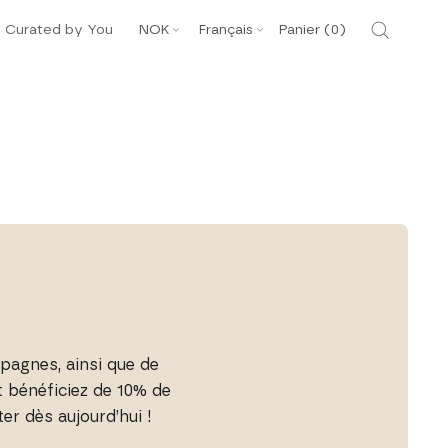
Devise
Langue
Curated by You
NOK
Français
Panier (
0
)
mpagnes, ainsi que de
t bénéficiez de 10% de
r dès aujourd’hui !