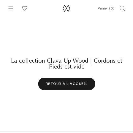
Aller
Panier (
0
)
au
contenu
La collection Clava Up Wood | Cordons et
Pieds est vide
RETOUR À L'ACCUEIL