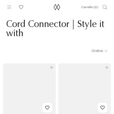
Vai
Carrello (
0
)
al
contenuto
Cord Connector | Style it
with
Ordina